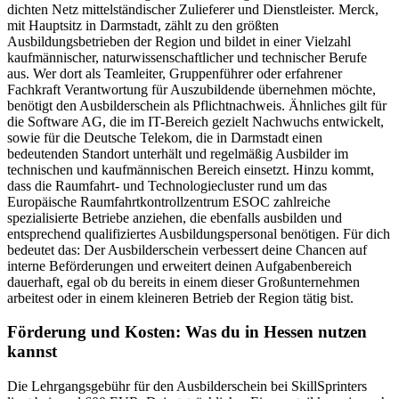
dichten Netz mittelständischer Zulieferer und Dienstleister. Merck,
mit Hauptsitz in Darmstadt, zählt zu den größten
Ausbildungsbetrieben der Region und bildet in einer Vielzahl
kaufmännischer, naturwissenschaftlicher und technischer Berufe
aus. Wer dort als Teamleiter, Gruppenführer oder erfahrener
Fachkraft Verantwortung für Auszubildende übernehmen möchte,
benötigt den Ausbilderschein als Pflichtnachweis. Ähnliches gilt für
die Software AG, die im IT-Bereich gezielt Nachwuchs entwickelt,
sowie für die Deutsche Telekom, die in Darmstadt einen
bedeutenden Standort unterhält und regelmäßig Ausbilder im
technischen und kaufmännischen Bereich einsetzt. Hinzu kommt,
dass die Raumfahrt- und Technologiecluster rund um das
Europäische Raumfahrtkontrollzentrum ESOC zahlreiche
spezialisierte Betriebe anziehen, die ebenfalls ausbilden und
entsprechend qualifiziertes Ausbildungspersonal benötigen. Für dich
bedeutet das: Der Ausbilderschein verbessert deine Chancen auf
interne Beförderungen und erweitert deinen Aufgabenbereich
dauerhaft, egal ob du bereits in einem dieser Großunternehmen
arbeitest oder in einem kleineren Betrieb der Region tätig bist.
Förderung und Kosten: Was du in Hessen nutzen
kannst
Die Lehrgangsgebühr für den Ausbilderschein bei SkillSprinters