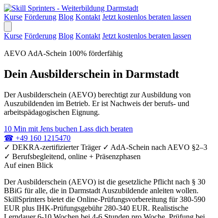
Kurse
Förderung
Blog
Kontakt
Jetzt kostenlos beraten lassen
Kurse
Förderung
Blog
Kontakt
Jetzt kostenlos beraten lassen
AEVO
AdA-Schein
100% förderfähig
Dein Ausbilderschein in Darmstadt
Der Ausbilderschein (AEVO) berechtigt zur Ausbildung von
Auszubildenden im Betrieb. Er ist Nachweis der berufs- und
arbeitspädagogischen Eignung.
10 Min mit Jens buchen
Lass dich beraten
☎
+49 160 1215470
✓
DEKRA-zertifizierter Träger
✓
AdA-Schein nach AEVO §2–3
✓
Berufsbegleitend, online + Präsenzphasen
Auf einen Blick
Der Ausbilderschein (AEVO) ist die gesetzliche Pflicht nach § 30
BBiG für alle, die in Darmstadt Auszubildende anleiten wollen.
SkillSprinters bietet die Online-Prüfungsvorbereitung für 380-590
EUR plus IHK-Prüfungsgebühr 280-340 EUR. Realistische
Lerndauer 6-10 Wochen bei 4-6 Stunden pro Woche. Prüfung bei