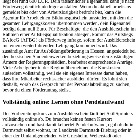
liegt bei rund 600 EUR. Dein tatsächlicher Eigenanteil kann je nach
Förderweg deutlich niedriger ausfallen. Wenn du aktuell arbeitslos
gemeldet bist oder von Arbeitslosigkeit bedroht bist, kann die
Agentur für Arbeit einen Bildungsgutschein ausstellen, mit dem die
gesamten Lehrgangskosten übernommen werden, dein Eigenanteil
beträgt dann null Euro. Für Beschäftigte, die den Ausbilderschein im
Rahmen einer Aufstiegsqualifikation ablegen, kommt das Aufstiegs-
BAfoeG (AFBG) als Förderweg infrage, sofern der Ausbilderschein
mit einem weiterführenden Lehrgang kombiniert wird. Das
zuständige Amt für Ausbildungsförderung in Hessen, angesiedelt bei
den hessischen Studentenwerken beziehungsweise den zuständigen
Ämtern der Regierungspräsidien, bearbeitet entsprechende Anträge.
Viele Arbeitgeber in der Region übernehmen die Kurskosten
außerdem vollständig, weil sie ein eigenes Interesse daran haben,
dass ihre Mitarbeiter rechtssicher ausbilden dürfen. Es lohnt sich
deshalb, vorab das Gespräch mit der Personalabteilung zu suchen,
bevor du einen Förderantrag stellst.
Vollständig online: Lernen ohne Pendelaufwand
Der Vorbereitungskurs zum Ausbilderschein läuft bei SkillSprinters
vollständig online ab. Du brauchst keinen festen Kursort
aufzusuchen und hast damit keinerlei Pendelaufwand, egal ob du in
Darmstadt selbst wohnst, im Landkreis Darmstadt-Dieburg oder in
einer der Umlandgemeinden wie Griesheim, Weiterstadt oder