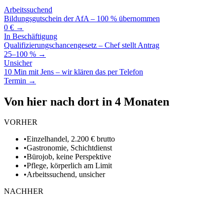
Arbeitssuchend
Bildungsgutschein der AfA – 100 % übernommen
0 € →
In Beschäftigung
Qualifizierungschancengesetz – Chef stellt Antrag
25–100 % →
Unsicher
10 Min mit Jens – wir klären das per Telefon
Termin →
Von hier nach dort in 4 Monaten
VORHER
•
Einzelhandel, 2.200 € brutto
•
Gastronomie, Schichtdienst
•
Bürojob, keine Perspektive
•
Pflege, körperlich am Limit
•
Arbeitssuchend, unsicher
NACHHER